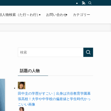
の学歴や高校・大学の偏差値まで紹介していきます。
順人物検索（た行～わ行）
お問い合わせ
カテゴリー
話題の人物
田中圭の学歴がすごい｜出身は渋谷教育学園幕
張高校！大学や中学校の偏差値と学生時代かっ
こいい画像