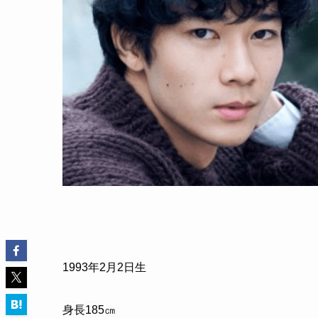
1993
年
2
月
2
日生
身長
185
㎝