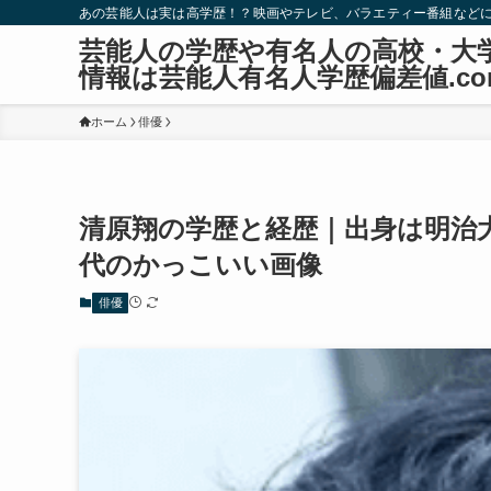
あの芸能人は実は高学歴！？映画やテレビ、バラエティー番組など
芸能人の学歴や有名人の高校・大
情報は芸能人有名人学歴偏差値.co
ホーム
俳優
清原翔の学歴と経歴｜出身は明治
代のかっこいい画像
俳優