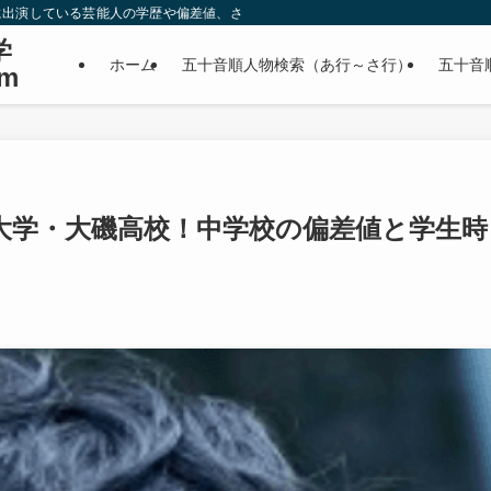
に出演している芸能人の学歴や偏差値、さらに政治家やスポーツ選手などの有名人
学
ホーム
五十音順人物検索（あ行～さ行）
五十音
m
大学・大磯高校！中学校の偏差値と学生時