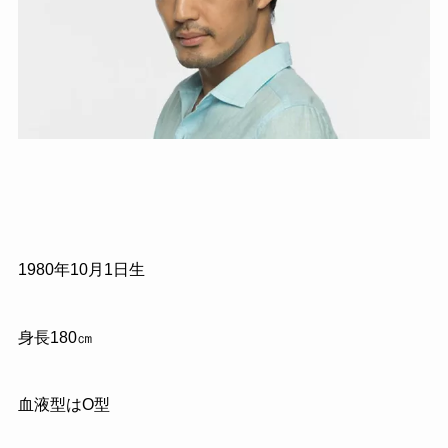
1980
年
10
月
1
日生
身長
180
㎝
血液型はO型