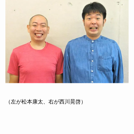
（左が松本康太、右が西川晃啓）