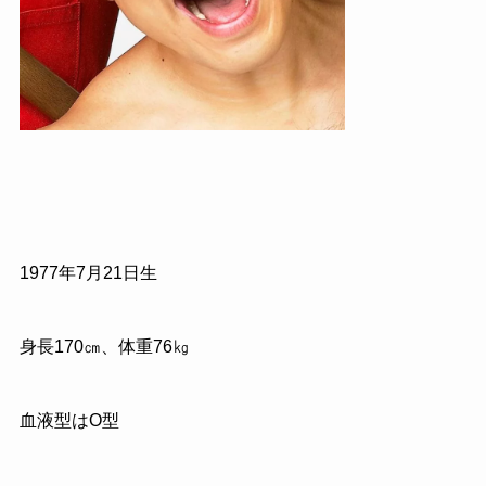
1977
年
7
月
21
日生
身長
170
㎝、体重
76
㎏
血液型は
O
型