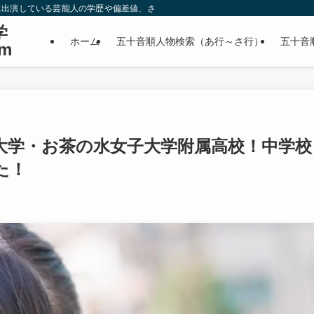
に出演している芸能人の学歴や偏差値、さらに政治家やスポーツ選手などの有名人
学
ホーム
五十音順人物検索（あ行～さ行）
五十音
m
大学・お茶の水女子大学附属高校！中学校
た！