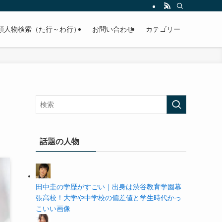
の学歴や高校・大学の偏差値まで紹介していきます。
順人物検索（た行～わ行）
お問い合わせ
カテゴリー
話題の人物
田中圭の学歴がすごい｜出身は渋谷教育学園幕
張高校！大学や中学校の偏差値と学生時代かっ
こいい画像