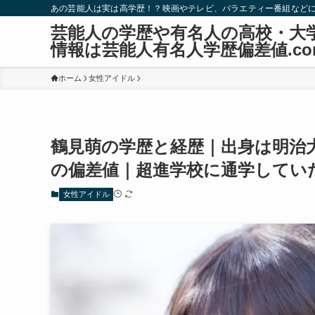
あの芸能人は実は高学歴！？映画やテレビ、バラエティー番組など
芸能人の学歴や有名人の高校・大
情報は芸能人有名人学歴偏差値.co
ホーム
女性アイドル
鶴見萌の学歴と経歴｜出身は明治
の偏差値｜超進学校に通学してい
女性アイドル