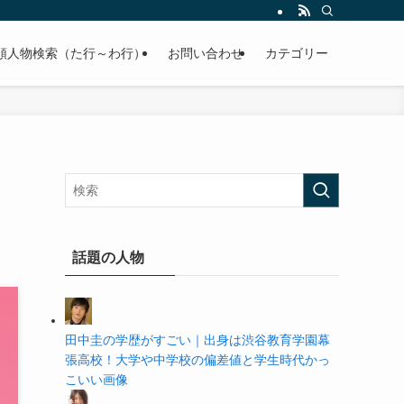
の学歴や高校・大学の偏差値まで紹介していきます。
順人物検索（た行～わ行）
お問い合わせ
カテゴリー
話題の人物
田中圭の学歴がすごい｜出身は渋谷教育学園幕
張高校！大学や中学校の偏差値と学生時代かっ
こいい画像