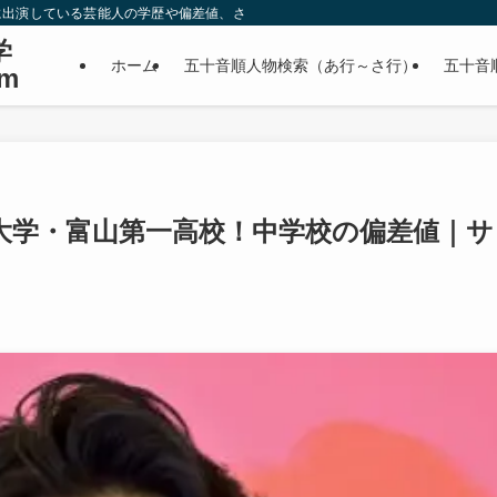
に出演している芸能人の学歴や偏差値、さらに政治家やスポーツ選手などの有名人
学
ホーム
五十音順人物検索（あ行～さ行）
五十音
m
大学・富山第一高校！中学校の偏差値｜サ