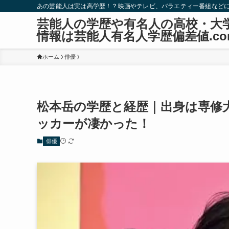
あの芸能人は実は高学歴！？映画やテレビ、バラエティー番組など
芸能人の学歴や有名人の高校・大
情報は芸能人有名人学歴偏差値.co
ホーム
俳優
松本岳の学歴と経歴｜出身は専修
ッカーが凄かった！
俳優