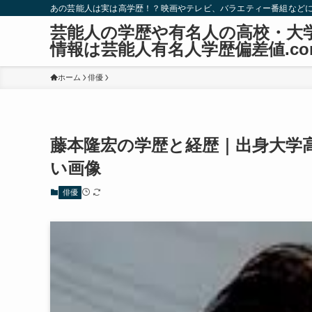
あの芸能人は実は高学歴！？映画やテレビ、バラエティー番組など
芸能人の学歴や有名人の高校・大
情報は芸能人有名人学歴偏差値.co
ホーム
俳優
藤本隆宏の学歴と経歴｜出身大学
い画像
俳優