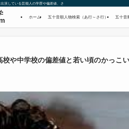
に出演している芸能人の学歴や偏差値、さらに政治家やスポーツ選手などの有名人
学
ホーム
五十音順人物検索（あ行～さ行）
五十音
m
高校や中学校の偏差値と若い頃のかっこ