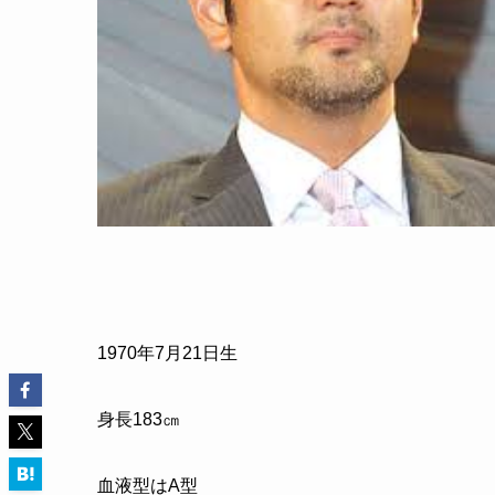
1970
年
7
月
21
日生
身長
183
㎝
血液型はA型