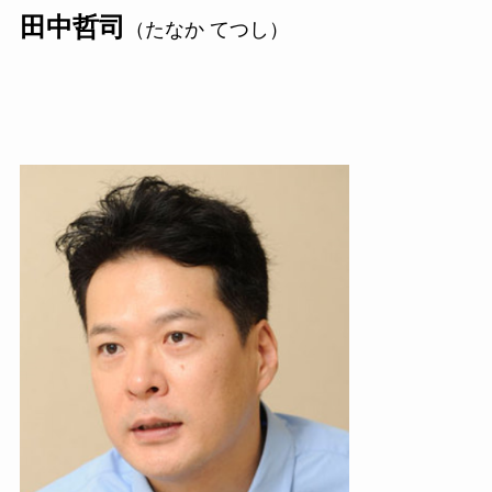
田中哲司
（たなか てつし）