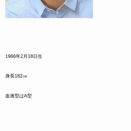
1966
年
2
月
18
日生
身長
182
㎝
血液型はA型