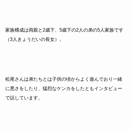
家族構成は両親と
2
歳下、
5
歳下の
2
人の弟の
5
人家族です
（
3
人きょうだいの長女）。
松尾さんは弟たちとは子供の頃からよく遊んでおり一緒
に悪さをしたり、猛烈なケンカをしたともインタビュー
で話しています。