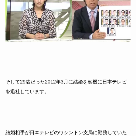
そして
29
歳だった
2012
年
3
月に結婚を契機に日本テレビ
を退社しています。
結婚相手が日本テレビのワシントン支局に勤務していた