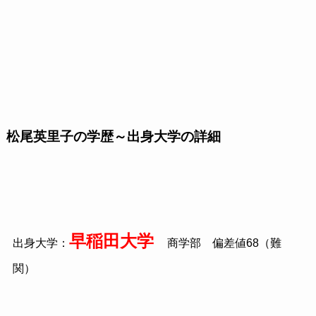
松尾英里子の学歴～出身大学の詳細
早稲田大学
出身大学：
商学部 偏差値
68
（難
関）