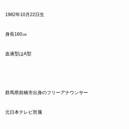
1982
年
10
月
22
日生
身長
160
㎝
血液型は
A
型
群馬県前橋市出身のフリーアナウンサー
元日本テレビ所属