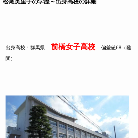
松尾英里子の学歴～出身高校の詳細
前橋女子高校
出身高校：群馬県
偏差値
68
（難
関）