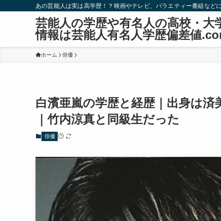
あの芸能人は実は高学歴！？映画やテレビ、バラエティー番組など
芸能人の学歴や有名人の高校・大
情報は芸能人有名人学歴偏差値.co
ホーム
俳優
白濱亜嵐の学歴と経歴｜出身は済
｜竹内涼真と同級生だった
俳優