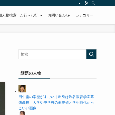
の学歴や高校・大学の偏差値まで紹介していきます。
順人物検索（た行～わ行）
お問い合わせ
カテゴリー
話題の人物
田中圭の学歴がすごい｜出身は渋谷教育学園幕
張高校！大学や中学校の偏差値と学生時代かっ
こいい画像