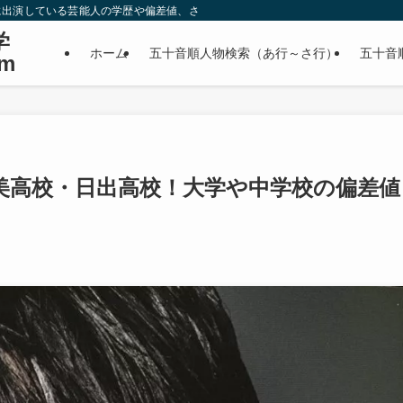
に出演している芸能人の学歴や偏差値、さらに政治家やスポーツ選手などの有名人
学
ホーム
五十音順人物検索（あ行～さ行）
五十音
m
美高校・日出高校！大学や中学校の偏差値