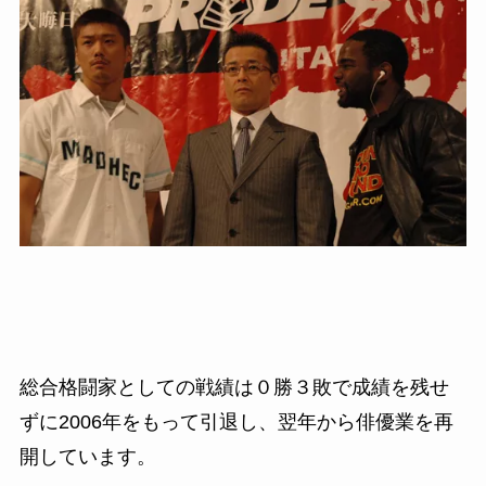
総合格闘家としての戦績は０勝３敗で成績を残せ
ずに
2006
年をもって引退し、
翌年から俳優業を再
開しています。