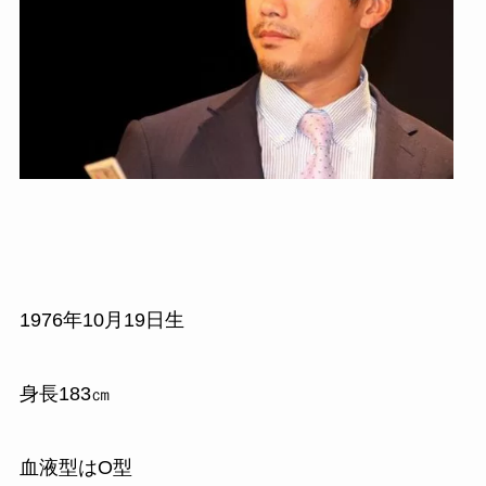
1976
年
10
月
19
日生
身長
183
㎝
血液型はO型