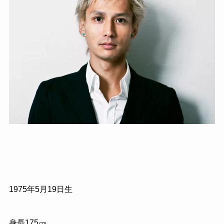
1975
年
5
月
19
日生
身長
175
㎝