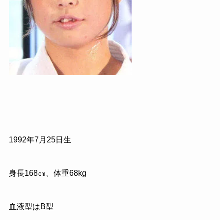
1992
年
7
月
25
日生
身長
168
㎝、体重
68kg
血液型は
B
型