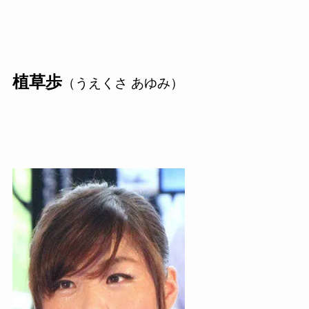
植草歩
（うえくさ あゆみ）