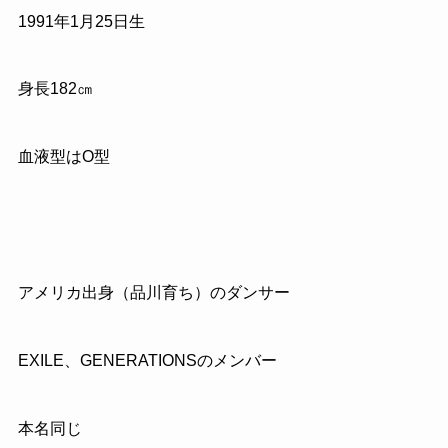
1991
年
1
月
25
日生
身長
182
㎝
血液型はO型
アメリカ出身（品川育ち）のダンサー
EXILE
、
GENERATIONS
のメンバー
本名同じ