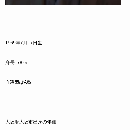
1969
年
7
月
17
日生
身長
178
㎝
血液型はA型
大阪府大阪市出身の俳優