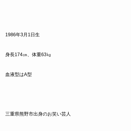
1986
年
3
月
1
日生
身長
174
㎝、体重
63
㎏
血液型は
A
型
三重県熊野市出身のお笑い芸人