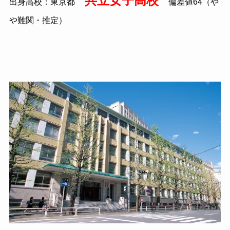
共立女子高校
出身高校：東京都
偏差値
64
（や
や難関・推定）