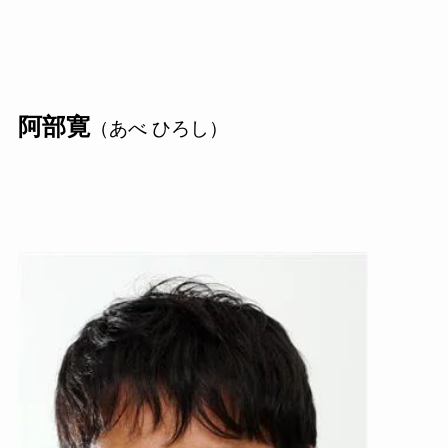
阿部寛
（あべ ひろし）