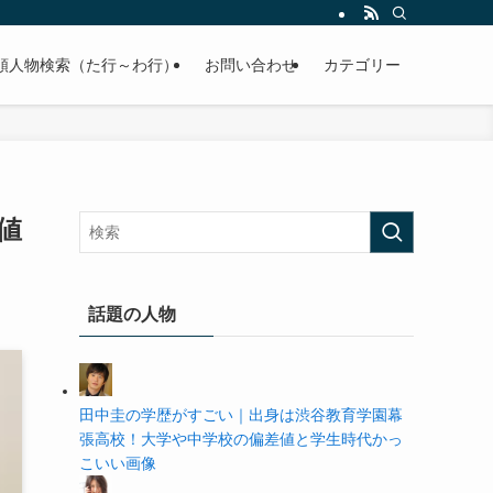
の学歴や高校・大学の偏差値まで紹介していきます。
順人物検索（た行～わ行）
お問い合わせ
カテゴリー
値
話題の人物
田中圭の学歴がすごい｜出身は渋谷教育学園幕
張高校！大学や中学校の偏差値と学生時代かっ
こいい画像