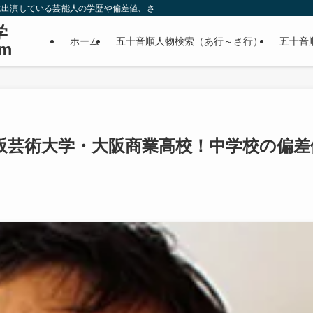
に出演している芸能人の学歴や偏差値、さらに政治家やスポーツ選手などの有名人
学
ホーム
五十音順人物検索（あ行～さ行）
五十音
m
阪芸術大学・大阪商業高校！中学校の偏差