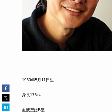
1960
年
5
月
11
日生
身長
176
㎝
血液型はB型