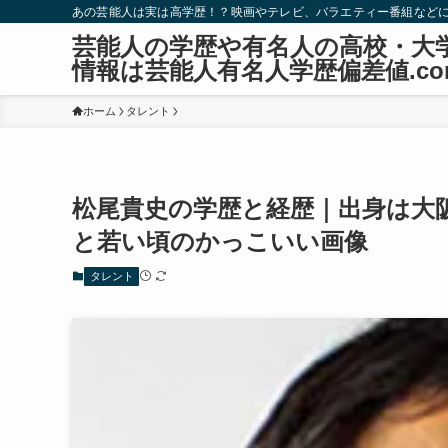
あの芸能人は実は高学歴！？映画やテレビ、バラエティー番組など
芸能人の学歴や有名人の高校・大
情報は芸能人有名人学歴偏差値.co
ホーム
タレント
松尾貴史の学歴と経歴｜出身は大
と若い頃のかっこいい画像
タレント