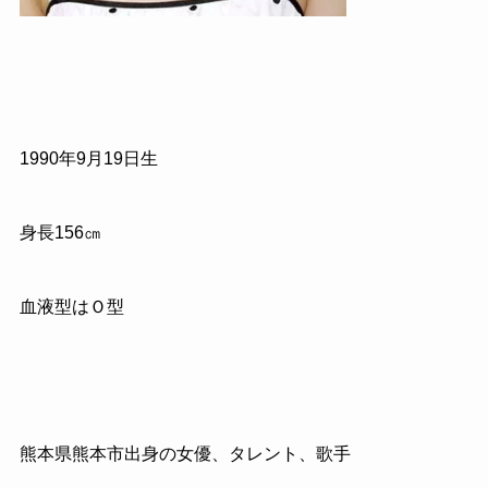
1990
年
9
月
19
日生
身長
156
㎝
血液型はＯ型
熊本県熊本市出身の女優、タレント、歌手