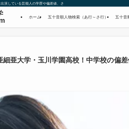
に出演している芸能人の学歴や偏差値、さらに政治家やスポーツ選手などの有名人
学
ホーム
五十音順人物検索（あ行～さ行）
五十音
m
亜細亜大学・玉川学園高校！中学校の偏差