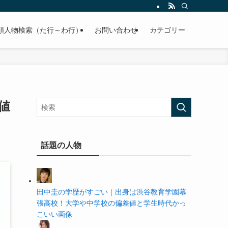
の学歴や高校・大学の偏差値まで紹介していきます。
順人物検索（た行～わ行）
お問い合わせ
カテゴリー
値
話題の人物
田中圭の学歴がすごい｜出身は渋谷教育学園幕
張高校！大学や中学校の偏差値と学生時代かっ
こいい画像