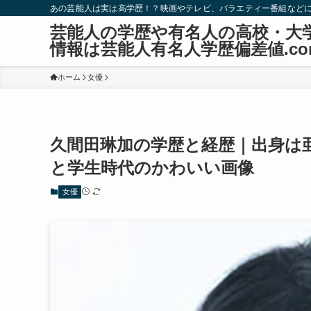
あの芸能人は実は高学歴！？映画やテレビ、バラエティー番組など
芸能人の学歴や有名人の高校・大
情報は芸能人有名人学歴偏差値.co
ホーム
女優
久間田琳加の学歴と経歴｜出身は
と学生時代のかわいい画像
女優