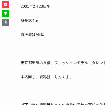
2001
年
2
月
23
日生
身長
164
㎝
血液型はAB型
東京都出身の女優、ファッションモデル、タレン
本名同じ、愛称は「りんくま」
以下では久間田琳加さんの出身中学校や高校の偏