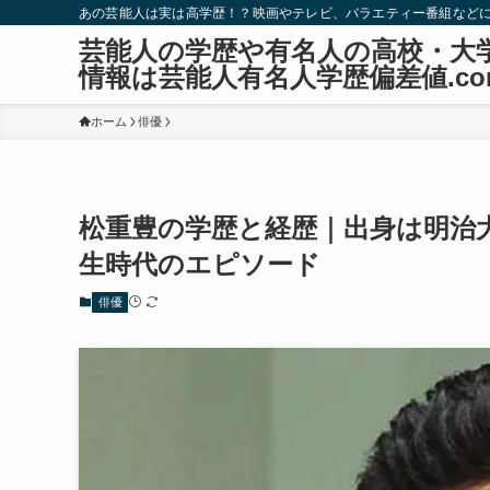
あの芸能人は実は高学歴！？映画やテレビ、バラエティー番組など
芸能人の学歴や有名人の高校・大
情報は芸能人有名人学歴偏差値.co
ホーム
俳優
松重豊の学歴と経歴｜出身は明治
生時代のエピソード
俳優