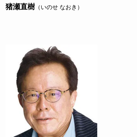
猪瀬直樹
（いのせ なおき）