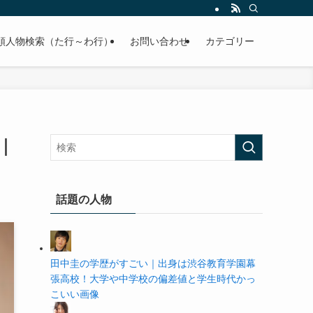
の学歴や高校・大学の偏差値まで紹介していきます。
順人物検索（た行～わ行）
お問い合わせ
カテゴリー
｜
話題の人物
田中圭の学歴がすごい｜出身は渋谷教育学園幕
張高校！大学や中学校の偏差値と学生時代かっ
こいい画像