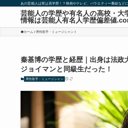
あの芸能人は実は高学歴！？映画やテレビ、バラエティー番組など
芸能人の学歴や有名人の高校・大
情報は芸能人有名人学歴偏差値.co
ホーム
男性歌手・ミュージシャン
秦基博の学歴と経歴｜出身は法政
ジョイマンと同級生だった！
男性歌手・ミュージシャン