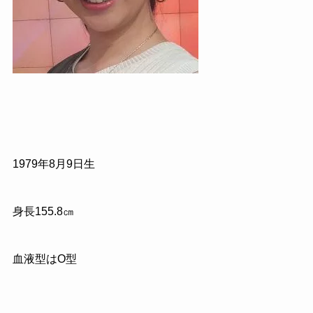
1979
年
8
月
9
日生
身長
155.8
㎝
血液型はO型