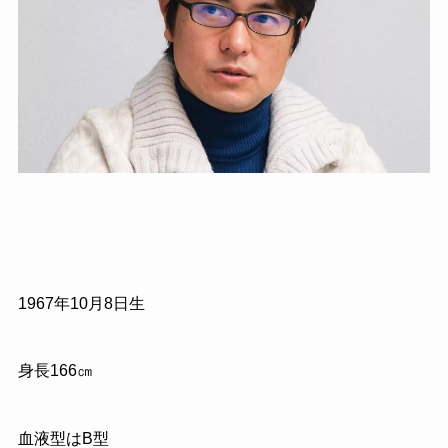
1967
年
10
月
8
日生
身長
166
㎝
血液型はB型