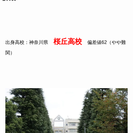
桜丘高校
出身高校：神奈川県
偏差値
62
（やや難
関）