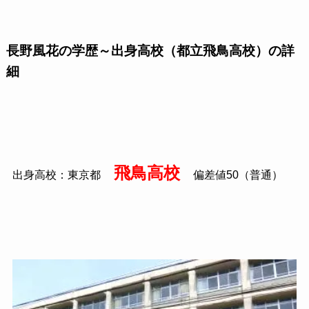
長野風花の学歴～出身高校（都立飛鳥高校）の詳
細
飛鳥高校
出身高校：東京都
偏差値50（普通）