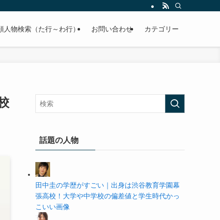
の学歴や高校・大学の偏差値まで紹介していきます。
順人物検索（た行～わ行）
お問い合わせ
カテゴリー
校
話題の人物
田中圭の学歴がすごい｜出身は渋谷教育学園幕
張高校！大学や中学校の偏差値と学生時代かっ
こいい画像