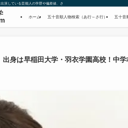
に出演している芸能人の学歴や偏差値、さらに政治家やスポーツ選手などの有名人
学
ホーム
五十音順人物検索（あ行～さ行）
五十音
m
｜出身は早稲田大学・羽衣学園高校！中学