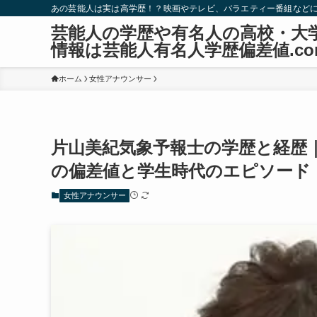
あの芸能人は実は高学歴！？映画やテレビ、バラエティー番組など
芸能人の学歴や有名人の高校・大
情報は芸能人有名人学歴偏差値.co
ホーム
女性アナウンサー
片山美紀気象予報士の学歴と経歴
の偏差値と学生時代のエピソード
女性アナウンサー