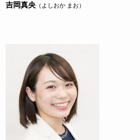
吉岡真央
（よしおか まお）