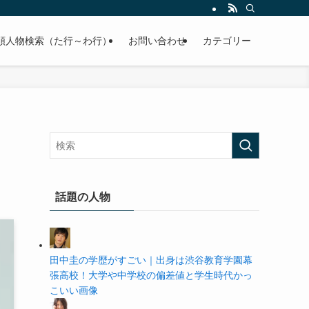
の学歴や高校・大学の偏差値まで紹介していきます。
順人物検索（た行～わ行）
お問い合わせ
カテゴリー
話題の人物
田中圭の学歴がすごい｜出身は渋谷教育学園幕
張高校！大学や中学校の偏差値と学生時代かっ
こいい画像