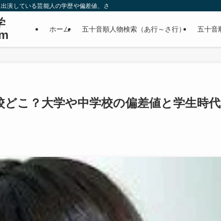
に出演している芸能人の学歴や偏差値、さらに政治家やスポーツ選手などの有名人
学
ホーム
五十音順人物検索（あ行～さ行）
五十音
m
校どこ？大学や中学校の偏差値と学生時代