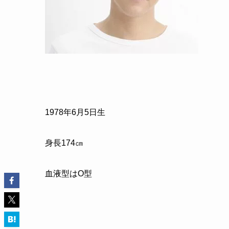
1978
年
6
月
5
日生
身長
174
㎝
血液型はO型