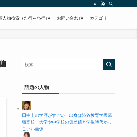
の学歴や高校・大学の偏差値まで紹介していきます。
順人物検索（た行～わ行）
お問い合わせ
カテゴリー
偏
話題の人物
田中圭の学歴がすごい｜出身は渋谷教育学園幕
張高校！大学や中学校の偏差値と学生時代かっ
こいい画像