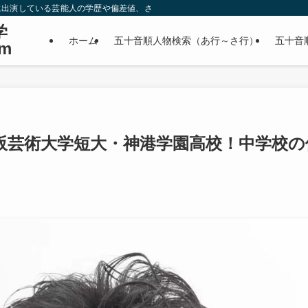
に出演している芸能人の学歴や偏差値、さらに政治家やスポーツ選手などの有名人
学
ホーム
五十音順人物検索（あ行～さ行）
五十音
m
阪芸術大学短大・神港学園高校！中学校の