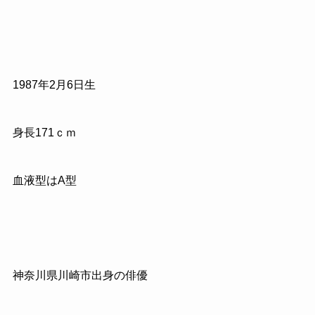
1987
年
2
月
6
日生
身長
171
ｃｍ
血液型はA型
神奈川県川崎市出身の俳優