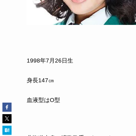
1998
年
7
月
26
日生
身長
147
㎝
血液型はO型