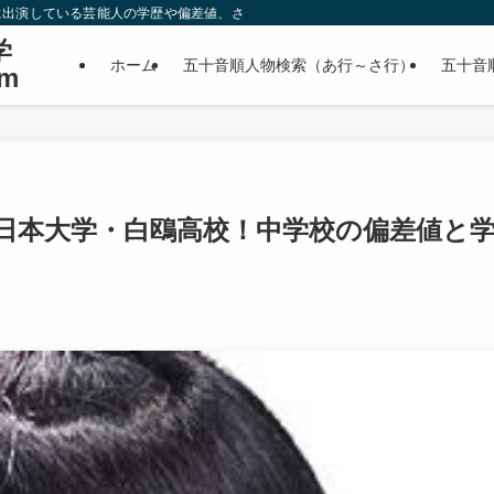
に出演している芸能人の学歴や偏差値、さらに政治家やスポーツ選手などの有名人
学
ホーム
五十音順人物検索（あ行～さ行）
五十音
m
日本大学・白鴎高校！中学校の偏差値と