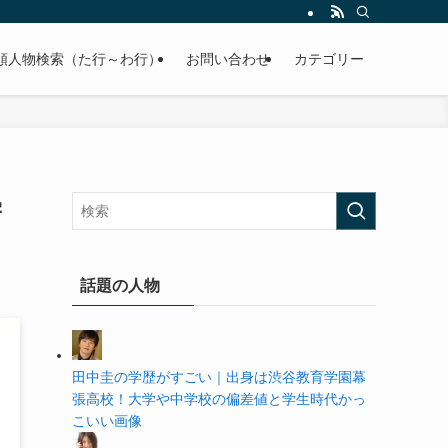
の学歴や高校・大学の偏差値まで紹介していきます。
順人物検索（た行～わ行）
お問い合わせ
カテゴリー
学
話題の人物
田中圭の学歴がすごい｜出身は渋谷教育学園幕
張高校！大学や中学校の偏差値と学生時代かっ
こいい画像