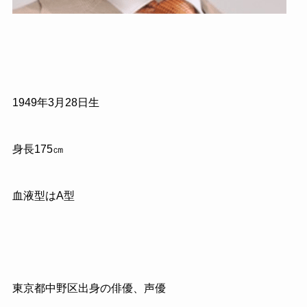
1949
年
3
月
28
日生
身長
175
㎝
血液型はA型
東京都中野区出身の俳優、声優