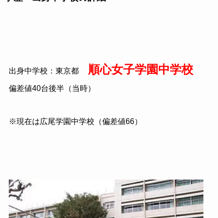
順心女子学園中学校
出身中学校：東京都
偏差値
40
台後半（当時）
※現在は広尾学園中学校（偏差値
66
）