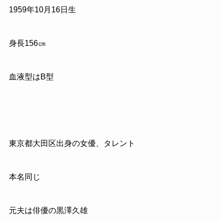
1959
年
10
月
16
日生
身長
156
㎝
血液型は
B
型
東京都大田区出身の女優、タレント
本名同じ
元夫は俳優の黒澤久雄