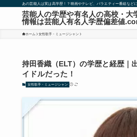
あの芸能人は実は高学歴！？映画やテレビ、バラエティー番組など
芸能人の学歴や有名人の高校・大
情報は芸能人有名人学歴偏差値.co
ホーム
女性歌手・ミュージシャン
持田香織（ELT）の学歴と経歴｜
イドルだった！
女性歌手・ミュージシャン