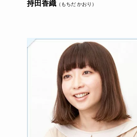
持田香織
（もちだ かおり）