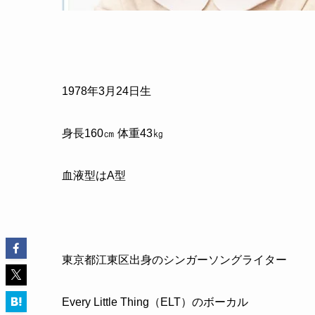
1978
年
3
月
24
日生
身長
160
㎝ 体重
43
㎏
血液型はA型
東京都江東区出身のシンガーソングライター
Every Little Thing
（
ELT
）のボーカル