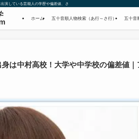
に出演している芸能人の学歴や偏差値、さらに政治家やスポーツ選手などの有名人
学
ホーム
五十音順人物検索（あ行～さ行）
五十音
m
出身は中村高校！大学や中学校の偏差値｜