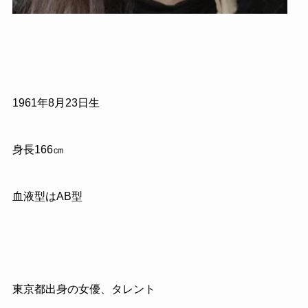
1961
年
8
月
23
日生
身長
166
㎝
血液型はAB型
東京都出身の女優、タレント