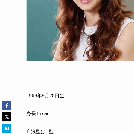
1969
年
9
月
28
日生
身長
157
㎝
血液型はB型