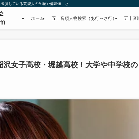
に出演している芸能人の学歴や偏差値、さらに政治家やスポーツ選手などの有名人
学
ホーム
五十音順人物検索（あ行～さ行）
五十音
m
稲沢女子高校・堀越高校！大学や中学校の