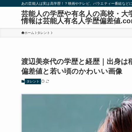
あの芸能人は実は高学歴！？映画やテレビ、バラエティー番組など
芸能人の学歴や有名人の高校・大
情報は芸能人有名人学歴偏差値.co
ホーム
タレント
渡辺美奈代の学歴と経歴｜出身は
偏差値と若い頃のかわいい画像
タレント