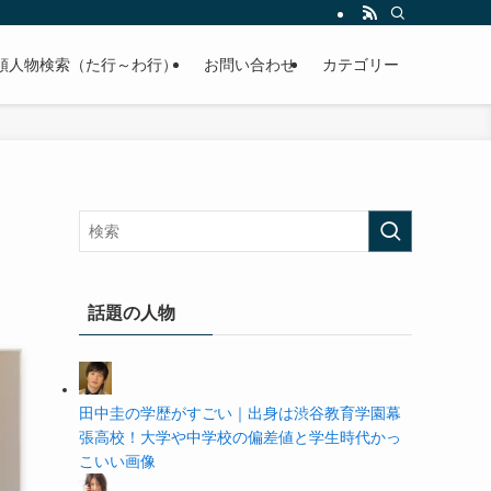
の学歴や高校・大学の偏差値まで紹介していきます。
順人物検索（た行～わ行）
お問い合わせ
カテゴリー
話題の人物
田中圭の学歴がすごい｜出身は渋谷教育学園幕
張高校！大学や中学校の偏差値と学生時代かっ
こいい画像