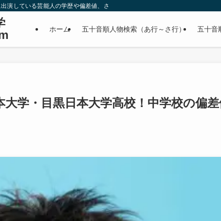
に出演している芸能人の学歴や偏差値、さらに政治家やスポーツ選手などの有名人
学
ホーム
五十音順人物検索（あ行～さ行）
五十音
m
本大学・目黒日本大学高校！中学校の偏差