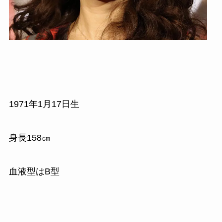
1971
年
1
月
17
日生
身長
158
㎝
血液型はB型