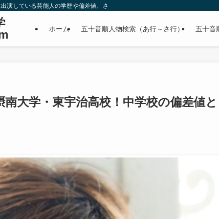
に出演している芸能人の学歴や偏差値、さらに政治家やスポーツ選手などの有名人
学
ホーム
五十音順人物検索（あ行～さ行）
五十音
m
摂南大学・東宇治高校！中学校の偏差値と