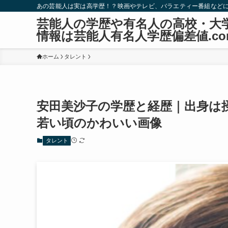
あの芸能人は実は高学歴！？映画やテレビ、バラエティー番組など
芸能人の学歴や有名人の高校・大
情報は芸能人有名人学歴偏差値.co
ホーム
タレント
安田美沙子の学歴と経歴｜出身は
若い頃のかわいい画像
タレント