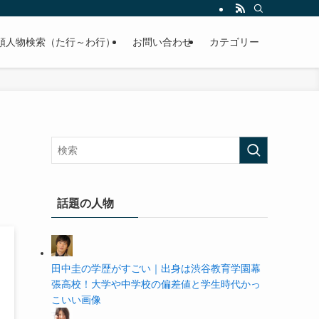
の学歴や高校・大学の偏差値まで紹介していきます。
順人物検索（た行～わ行）
お問い合わせ
カテゴリー
話題の人物
田中圭の学歴がすごい｜出身は渋谷教育学園幕
張高校！大学や中学校の偏差値と学生時代かっ
こいい画像