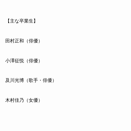
【主な卒業生】
田村正和（俳優）
小澤征悦（俳優）
及川光博（歌手・俳優）
木村佳乃（女優）