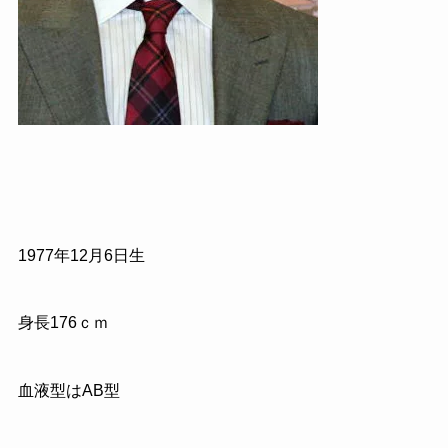
1977
年
12
月
6
日生
身長176
ｃｍ
血液型はAB型