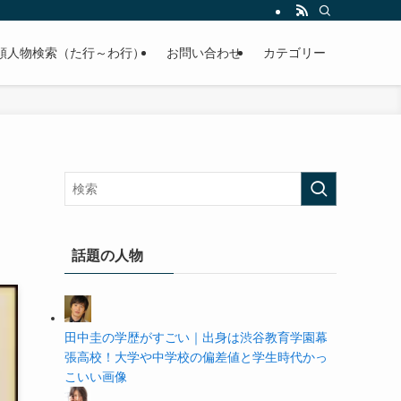
の学歴や高校・大学の偏差値まで紹介していきます。
順人物検索（た行～わ行）
お問い合わせ
カテゴリー
話題の人物
田中圭の学歴がすごい｜出身は渋谷教育学園幕
張高校！大学や中学校の偏差値と学生時代かっ
こいい画像