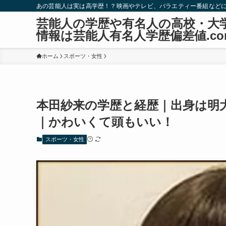
あの芸能人は実は高学歴！？映画やテレビ、バラエティー番組など
芸能人の学歴や有名人の高校・大
情報は芸能人有名人学歴偏差値.co
ホーム
スポーツ・女性
本田紗来の学歴と経歴｜出身は明
｜かわいくて頭もいい！
スポーツ・女性