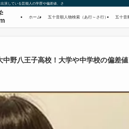
に出演している芸能人の学歴や偏差値、さらに政治家やスポーツ選手などの有名人
学
ホーム
五十音順人物検索（あ行～さ行）
五十音
m
大中野八王子高校！大学や中学校の偏差値