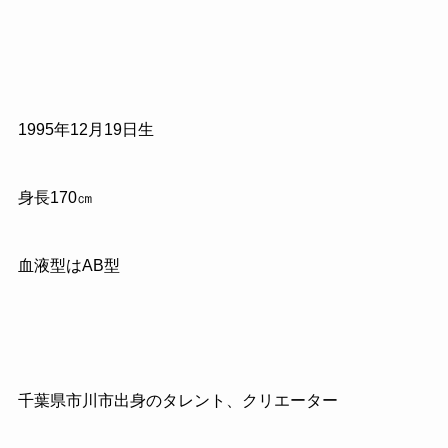
1995
年
12
月
19
日生
身長
170
㎝
血液型は
AB
型
千葉県市川市出身のタレント、クリエーター