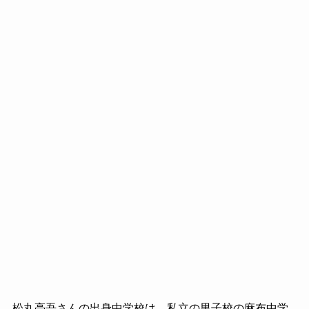
松丸亮吾さんの出身中学校は、私立の男子校の麻布中学