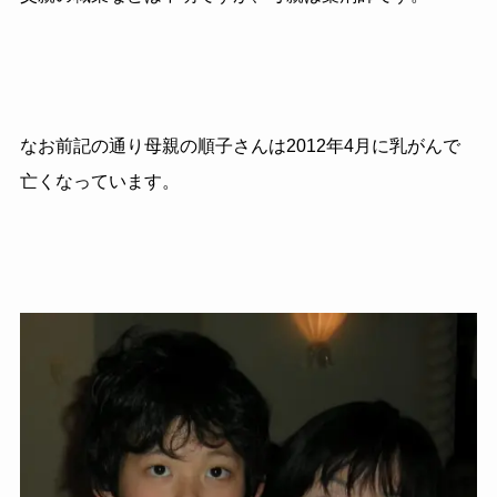
なお前記の通り母親の順子さんは
2012
年
4
月に乳がんで
亡くなっています。