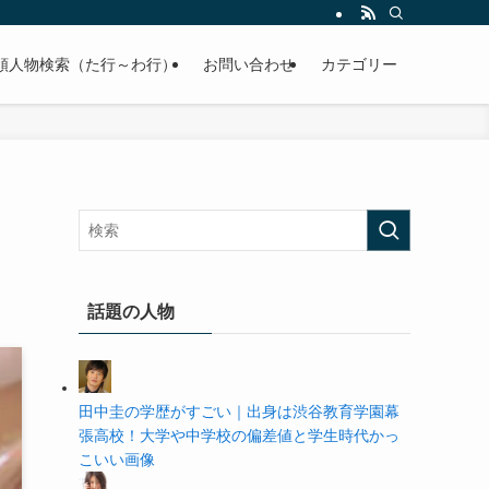
の学歴や高校・大学の偏差値まで紹介していきます。
順人物検索（た行～わ行）
お問い合わせ
カテゴリー
話題の人物
田中圭の学歴がすごい｜出身は渋谷教育学園幕
張高校！大学や中学校の偏差値と学生時代かっ
こいい画像