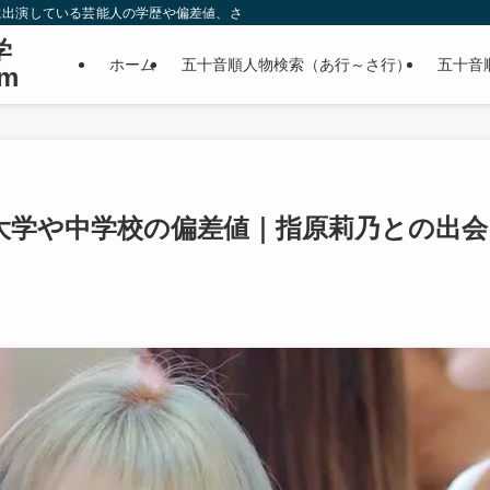
に出演している芸能人の学歴や偏差値、さらに政治家やスポーツ選手などの有名人
学
ホーム
五十音順人物検索（あ行～さ行）
五十音
m
大学や中学校の偏差値｜指原莉乃との出会