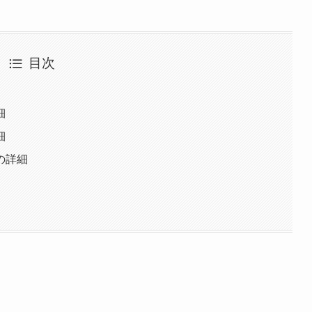
目次
細
細
の詳細