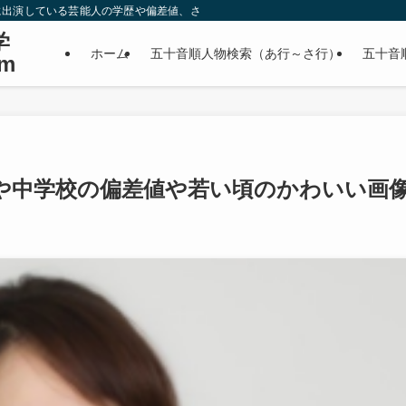
に出演している芸能人の学歴や偏差値、さらに政治家やスポーツ選手などの有名人
学
ホーム
五十音順人物検索（あ行～さ行）
五十音
m
や中学校の偏差値や若い頃のかわいい画