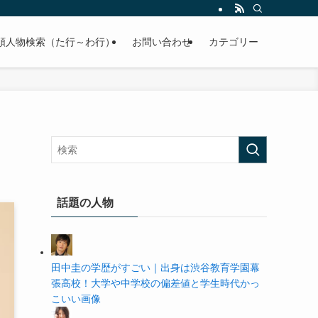
の学歴や高校・大学の偏差値まで紹介していきます。
順人物検索（た行～わ行）
お問い合わせ
カテゴリー
話題の人物
田中圭の学歴がすごい｜出身は渋谷教育学園幕
張高校！大学や中学校の偏差値と学生時代かっ
こいい画像