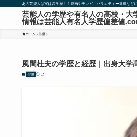
あの芸能人は実は高学歴！？映画やテレビ、バラエティー番組など
芸能人の学歴や有名人の高校・大
情報は芸能人有名人学歴偏差値.co
ホーム
俳優
風間杜夫の学歴と経歴｜出身大学
俳優