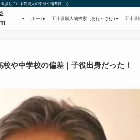
に出演している芸能人の学歴や偏差値、さらに政治家やスポーツ選手などの有名人
学
ホーム
五十音順人物検索（あ行～さ行）
五十音
m
高校や中学校の偏差｜子役出身だった！