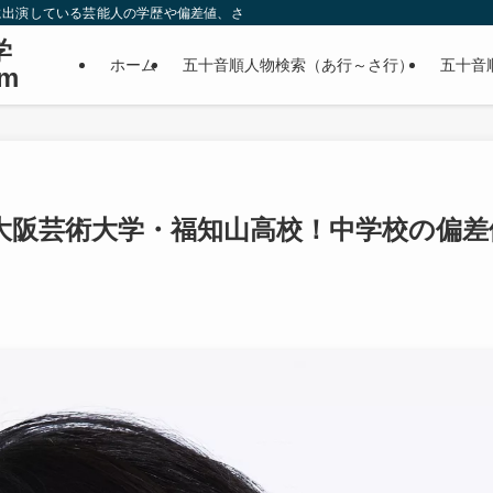
に出演している芸能人の学歴や偏差値、さらに政治家やスポーツ選手などの有名人
学
ホーム
五十音順人物検索（あ行～さ行）
五十音
m
大阪芸術大学・福知山高校！中学校の偏差