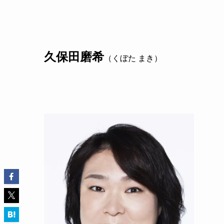
久保田磨希
（くぼた まき）