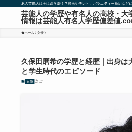
あの芸能人は実は高学歴！？映画やテレビ、バラエティー番組など
芸能人の学歴や有名人の高校・大
情報は芸能人有名人学歴偏差値.co
ホーム
女優
久保田磨希の学歴と経歴｜出身は
と学生時代のエピソード
女優