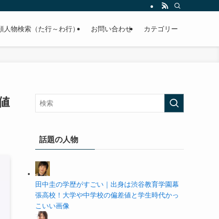
の学歴や高校・大学の偏差値まで紹介していきます。
順人物検索（た行～わ行）
お問い合わせ
カテゴリー
値
話題の人物
田中圭の学歴がすごい｜出身は渋谷教育学園幕
張高校！大学や中学校の偏差値と学生時代かっ
こいい画像