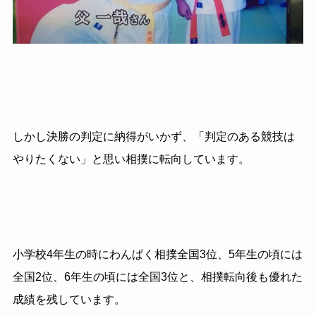
しかし決勝の判定に納得がいかず、「判定のある競技は
やりたくない」と思い相撲に転向しています。
小学校
4
年生の時にわんぱく相撲全国
3
位、
5
年生の頃には
全国
2
位、
6
年生の頃には全国
3
位と、相撲転向後も優れた
成績を残しています。