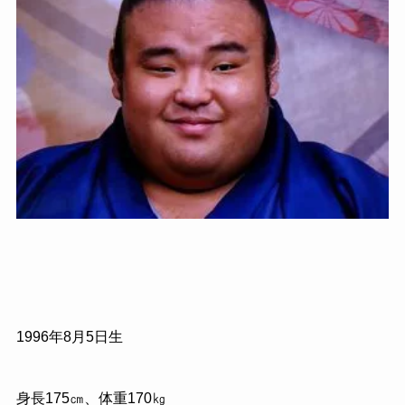
1996
年
8
月
5
日生
身長
175
㎝、体重
170
㎏